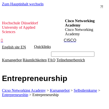
Zum Hauptinhalt wechseln
?!
Hochschule
Cisco Networking
Hochschule Düsseldorf
Düsseldorf
Academy
University of Applied
Cisco Networking
Sciences
Academy
CISCO

Quicklinks
English site
EN
Kursangebot
Räumlichkeiten
FAQ
Teilnehmerbereich
Entrepreneurship
Cicso Networking Academy
>
Kursangebot
>
Selbstlernkurse
>
Entrepreneurship
> Entrepreneurship